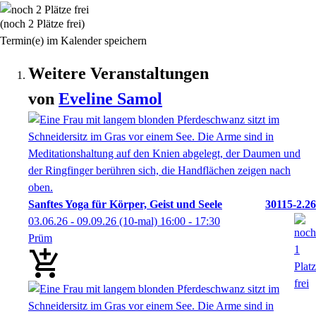
(noch 2 Plätze frei)
Termin(e) im Kalender speichern
Weitere Veranstaltungen
von
Eveline
Samol
Sanftes Yoga für Körper, Geist und Seele
30115-2.26
03.06.26 - 09.09.26
(10-mal)
16:00
- 17:30
Prüm