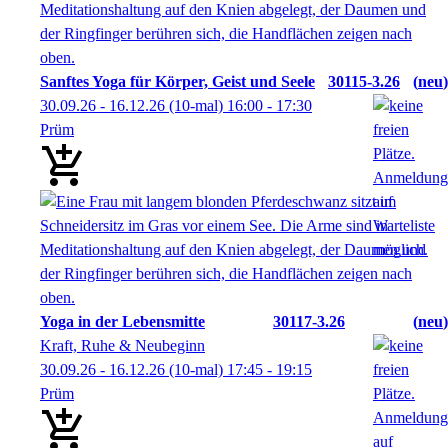
Sanftes Yoga für Körper, Geist und Seele
30115-3.26
neu
30.09.26 - 16.12.26
(10-mal)
16:00
- 17:30
Prüm
Yoga in der Lebensmitte
30117-3.26
neu
Kraft, Ruhe & Neubeginn
30.09.26 - 16.12.26
(10-mal)
17:45
- 19:15
Prüm