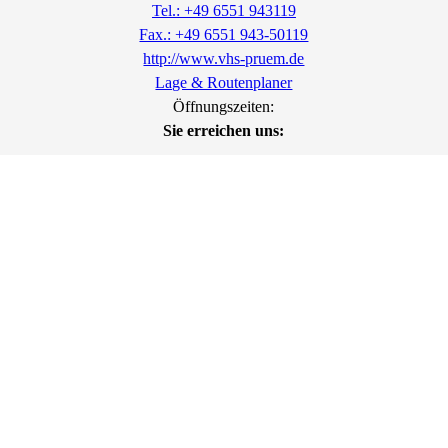
Tel.: +49 6551 943119
Fax.: +49 6551 943-50119
http://www.vhs-pruem.de
Lage & Routenplaner
Öffnungszeiten:
Sie erreichen uns:
Montag-Mittwoch:
8.00 Uhr - 16.00 Uhr
Donnerstag:
8.00 Uhr - 18.00 Uhr
Freitag:
8.00 Uhr - 12.00 Uhr