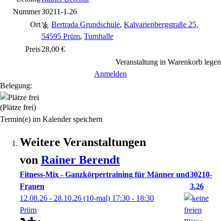
Nummer
30211-1.26
Ort
Bertrada Grundschule
,
Kalvarienbergstraße 25,
54595 Prüm
,
Turnhalle
Preis
28,00 €
Veranstaltung in Warenkorb legen
Anmelden
Belegung:
(Plätze frei)
Termin(e) im Kalender speichern
Weitere Veranstaltungen
von
Rainer
Berendt
Fitness-Mix - Ganzkörpertraining für Männer und
30210-
Frauen
3.26
12.08.26 - 28.10.26
(10-mal)
17:30
- 18:30
Prüm